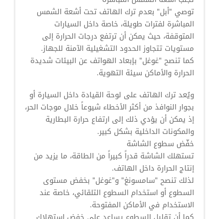
توصي "أبل" بعدم ترك الهاتف تحت أشعة الشمس
المباشرة لفترات طويلة، خاصة داخل السيارات
المتوقفة، حيث يمكن أن ترتفع درجات الحرارة إلى
مستويات تتجاوز الحدود التشغيلية الآمنة للجهاز.
كما تنصح "غوغل" بإبعاد الهواتف عن البيئات شديدة
الحرارة والأماكن سيئة التهوية.
ويُعد ترك الهاتف على لوحة القيادة داخل السيارة أو
بجوار النوافذ من أكثر الأخطاء شيوعاً خلال موجات الحر،
إذ يمكن أن يؤدي ذلك إلى ارتفاع حرارة البطارية
والمكونات الداخلية بشكل كبير.
خفّض سطوع الشاشة
تستهلك الشاشة قدراً كبيراً من الطاقة، ما يزيد من
إنتاج الحرارة داخل الهاتف.
لذلك تنصح "سامسونغ" و"غوغل" بخفض مستوى
السطوع أو استخدام السطوع التلقائي، خاصة عند
الاستخدام في الأماكن المفتوحة.
كما أن تقليل السطوع يساعد على خفض استهلاك