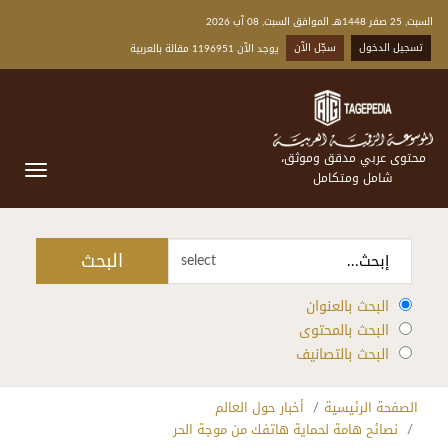
السبت, 25 صفر 1448هـ الموافق السبت, 08 آب 2026
تسجيل الدخول
سجّل الآن
يوجد الآن 1196951 مقالة بالعربية
محتوى عربي مدقق وموثق،
شامل ومتكامل
البحث
select
البحث بالعنوان
البحث بالمحتوى
البحث بالتصانيف
الصفحة الرئيسية
أخبار حول العالم
نصائح هامة لحماية هاتفك من موجة الحر