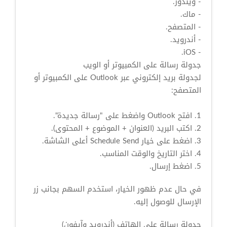
- ويندوز.
- ماك.
- المتصفح.
- أندرويد.
- iOS.
جدولة رسالة على الكمبيوتر أو الويب
لجدولة بريد إلكتروني عبر Outlook على الكمبيوتر أو
المتصفح:
1. افتح Outlook واضغط على "رسالة جديدة".
2. اكتب البريد (العنوان + الموضوع + المحتوى).
3. اضغط على خيار Schedule Send أعلى الشاشة.
4. اختر التاريخ والوقت المناسب.
5. اضغط إرسال.
في حال عدم ظهور الخيار، استخدم السهم بجانب زر
الإرسال للوصول إليه.
جدولة رسالة على الهاتف (أندرويد وآيفون)