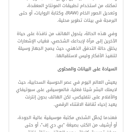
تمكنك من استخدام تطبيقات المونتاج المعقدة،
وتعديل الصور الخام (RAW)، وكتابة الروايات، أو حتى
البرمجة في بيئات تطوير محلية.
وفي هذه الحالة، يتحول الهاتف من نافذة على حياة
الآخرين إلى مرآة لإبداعك الشخصي، فغياب الإشعارات
يخلق حالة التدفق الذهني، حيث يصبح الجهاز وسيلة
لتنفيذ الأفكار وليس لاستقبالها.
السيادة على البيانات والمحتوى
يعيش العالم اليوم في عصر الحوسبة السحابية، حيث
لايملك البشر شيئا فعليا، فالموسيقى على سبوتيفاي
والأفلام على نتفليكس، لكن الهاتف بدون إنترنت
يعيد إحياء ثقافة الاقتناء الرقمي.
فعندما يُحمِّل الشخص مكتبة موسيقية عالية الجودة،
أو أرشيف من الكتب بصيغة "بي دي إف"، أو حتى