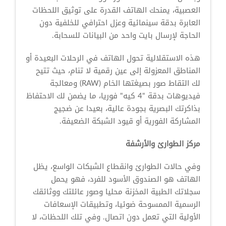
العصبية، يمنحك الهاتف القدرة على توثيق اللحظات
العابرة بدقة سينمائية وعزل احترافي للخلفية دون
الحاجة لإرسال بايت واحد من البيانات للسحابة.
هذه الاستقلالية تحول الهاتف في الرحلات البعيدة أو
المناطق المعزولة إلى عين رقمية لا تنام، حيث تتيح
لك التقاط صور بصيغتها الخام (RAW) ومعالجة
فيديوهات بدقة "4 كيه" فوريا، ما يضمن لك الاحتفاظ
بذاكرتك البصرية بجودة عالية، بعيدا عن ضجيج
المشاركة الفورية أو قيود الشبكة الضعيفة.
مركز الطوارئ والأرشفة
وفي حالات الطوارئ وانقطاع الشبكات الواسع، يظل
الهاتف هو الصندوق الأسود للفرد، فهو يحمل
سجلاتك الطبية المخزنة محليا وصور عائلتك ووثائقك
الرسمية الممسوحة ضوئيا، وتطبيقات الإسعافات
الأولية التي تعمل دون اتصال. وفي تلك اللحظات، لا