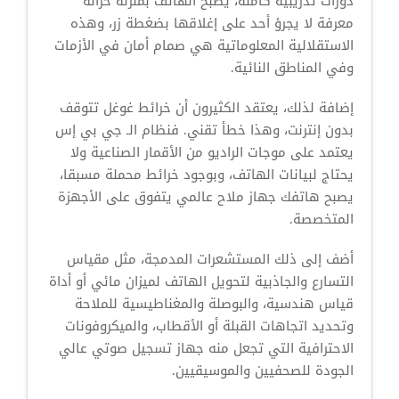
دورات تدريبية كاملة، يصبح الهاتف بمنزلة خزانة
معرفة لا يجرؤ أحد على إغلاقها بضغطة زر، وهذه
الاستقلالية المعلوماتية هي صمام أمان في الأزمات
وفي المناطق النائية.
إضافة لذلك، يعتقد الكثيرون أن خرائط غوغل تتوقف
بدون إنترنت، وهذا خطأ تقني. فنظام الـ جي بي إس
يعتمد على موجات الراديو من الأقمار الصناعية ولا
يحتاج لبيانات الهاتف، وبوجود خرائط محملة مسبقا،
يصبح هاتفك جهاز ملاح عالمي يتفوق على الأجهزة
المتخصصة.
أضف إلى ذلك المستشعرات المدمجة، مثل مقياس
التسارع والجاذبية لتحويل الهاتف لميزان مائي أو أداة
قياس هندسية، والبوصلة والمغناطيسية للملاحة
وتحديد اتجاهات القبلة أو الأقطاب، والميكروفونات
الاحترافية التي تجعل منه جهاز تسجيل صوتي عالي
الجودة للصحفيين والموسيقيين.